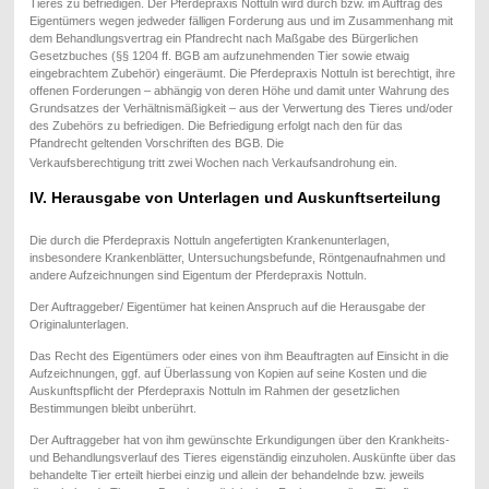
Tieres zu befriedigen. Der Pferdepraxis Nottuln wird durch bzw. im Auftrag des
Eigentümers wegen jedweder fälligen Forderung aus und im Zusammenhang mit
dem Behandlungsvertrag ein Pfandrecht nach Maßgabe des Bürgerlichen
Gesetzbuches (§§ 1204 ff. BGB am aufzunehmenden Tier sowie etwaig
eingebrachtem Zubehör) eingeräumt. Die Pferdepraxis Nottuln ist berechtigt, ihre
offenen Forderungen – abhängig von deren Höhe und damit unter Wahrung des
Grundsatzes der Verhältnismäßigkeit – aus der Verwertung des Tieres und/oder
des Zubehörs zu befriedigen. Die Befriedigung erfolgt nach den für das
Pfandrecht geltenden Vorschriften des BGB. Die
Verkaufsberechtigung tritt zwei Wochen nach Verkaufsandrohung ein.
IV. Herausgabe von Unterlagen und Auskunftserteilung
Die durch die Pferdepraxis Nottuln angefertigten Krankenunterlagen,
insbesondere Krankenblätter, Untersuchungsbefunde, Röntgenaufnahmen und
andere Aufzeichnungen sind Eigentum der Pferdepraxis Nottuln.
Der Auftraggeber/ Eigentümer hat keinen Anspruch auf die Herausgabe der
Originalunterlagen.
Das Recht des Eigentümers oder eines von ihm Beauftragten auf Einsicht in die
Aufzeichnungen, ggf. auf Überlassung von Kopien auf seine Kosten und die
Auskunftspflicht der Pferdepraxis Nottuln im Rahmen der gesetzlichen
Bestimmungen bleibt unberührt.
Der Auftraggeber hat von ihm gewünschte Erkundigungen über den Krankheits-
und Behandlungsverlauf des Tieres eigenständig einzuholen. Auskünfte über das
behandelte Tier erteilt hierbei einzig und allein der behandelnde bzw. jeweils