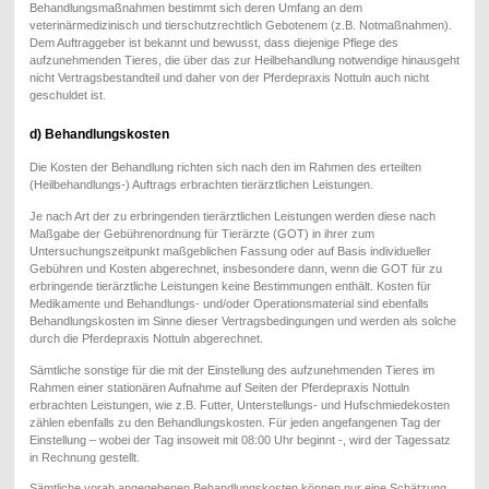
Behandlungsmaßnahmen bestimmt sich deren Umfang an dem
veterinärmedizinisch und tierschutzrechtlich Gebotenem (z.B. Notmaßnahmen).
Dem Auftraggeber ist bekannt und bewusst, dass diejenige Pflege des
aufzunehmenden Tieres, die über das zur Heilbehandlung notwendige hinausgeht
nicht Vertragsbestandteil und daher von der Pferdepraxis Nottuln auch nicht
geschuldet ist.
d) Behandlungskosten
Die Kosten der Behandlung richten sich nach den im Rahmen des erteilten
(Heilbehandlungs-) Auftrags erbrachten tierärztlichen Leistungen.
Je nach Art der zu erbringenden tierärztlichen Leistungen werden diese nach
Maßgabe der Gebührenordnung für Tierärzte (GOT) in ihrer zum
Untersuchungszeitpunkt maßgeblichen Fassung oder auf Basis individueller
Gebühren und Kosten abgerechnet, insbesondere dann, wenn die GOT für zu
erbringende tierärztliche Leistungen keine Bestimmungen enthält. Kosten für
Medikamente und Behandlungs- und/oder Operationsmaterial sind ebenfalls
Behandlungskosten im Sinne dieser Vertragsbedingungen und werden als solche
durch die Pferdepraxis Nottuln abgerechnet.
Sämtliche sonstige für die mit der Einstellung des aufzunehmenden Tieres im
Rahmen einer stationären Aufnahme auf Seiten der Pferdepraxis Nottuln
erbrachten Leistungen, wie z.B. Futter, Unterstellungs- und Hufschmiedekosten
zählen ebenfalls zu den Behandlungskosten. Für jeden angefangenen Tag der
Einstellung – wobei der Tag insoweit mit 08:00 Uhr beginnt -, wird der Tagessatz
in Rechnung gestellt.
Sämtliche vorab angegebenen Behandlungskosten können nur eine Schätzung