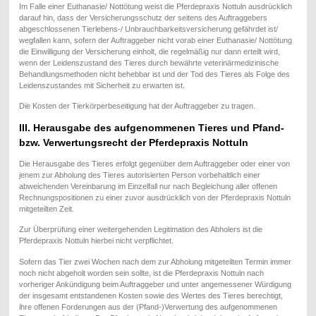
Im Falle einer Euthanasie/ Nottötung weist die Pferdepraxis Nottuln ausdrücklich
darauf hin, dass der Versicherungsschutz der seitens des Auftraggebers
abgeschlossenen Tierlebens-/ Unbrauchbarkeitsversicherung gefährdet ist/
wegfallen kann, sofern der Auftraggeber nicht vorab einer Euthanasie/ Nottötung
die Einwilligung der Versicherung einholt, die regelmäßig nur dann erteilt wird,
wenn der Leidenszustand des Tieres durch bewährte veterinärmedizinische
Behandlungsmethoden nicht behebbar ist und der Tod des Tieres als Folge des
Leidenszustandes mit Sicherheit zu erwarten ist.
Die Kosten der Tierkörperbeseitigung hat der Auftraggeber zu tragen.
III. Herausgabe des aufgenommenen Tieres und Pfand-
bzw. Verwertungsrecht der Pferdepraxis Nottuln
Die Herausgabe des Tieres erfolgt gegenüber dem Auftraggeber oder einer von
jenem zur Abholung des Tieres autorisierten Person vorbehaltlich einer
abweichenden Vereinbarung im Einzelfall nur nach Begleichung aller offenen
Rechnungspositionen zu einer zuvor ausdrücklich von der Pferdepraxis Nottuln
mitgeteilten Zeit.
Zur Überprüfung einer weitergehenden Legitimation des Abholers ist die
Pferdepraxis Nottuln hierbei nicht verpflichtet.
Sofern das Tier zwei Wochen nach dem zur Abholung mitgeteilten Termin immer
noch nicht abgeholt worden sein sollte, ist die Pferdepraxis Nottuln nach
vorheriger Ankündigung beim Auftraggeber und unter angemessener Würdigung
der insgesamt entstandenen Kosten sowie des Wertes des Tieres berechtigt,
ihre offenen Forderungen aus der (Pfand-)Verwertung des aufgenommenen