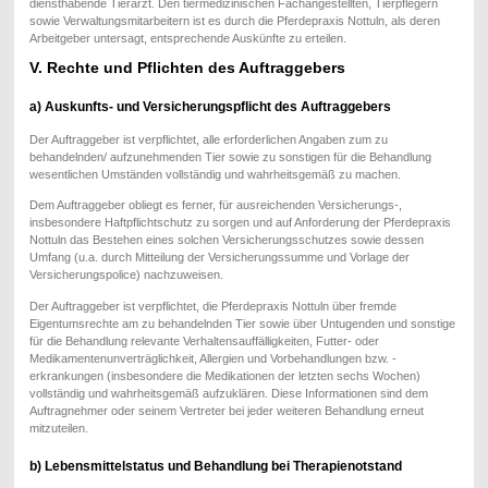
diensthabende Tierarzt. Den tiermedizinischen Fachangestellten, Tierpflegern
sowie Verwaltungsmitarbeitern ist es durch die Pferdepraxis Nottuln, als deren
Arbeitgeber untersagt, entsprechende Auskünfte zu erteilen.
V. Rechte und Pflichten des Auftraggebers
a) Auskunfts- und Versicherungspflicht des Auftraggebers
Der Auftraggeber ist verpflichtet, alle erforderlichen Angaben zum zu
behandelnden/ aufzunehmenden Tier sowie zu sonstigen für die Behandlung
wesentlichen Umständen vollständig und wahrheitsgemäß zu machen.
Dem Auftraggeber obliegt es ferner, für ausreichenden Versicherungs-,
insbesondere Haftpflichtschutz zu sorgen und auf Anforderung der Pferdepraxis
Nottuln das Bestehen eines solchen Versicherungsschutzes sowie dessen
Umfang (u.a. durch Mitteilung der Versicherungssumme und Vorlage der
Versicherungspolice) nachzuweisen.
Der Auftraggeber ist verpflichtet, die Pferdepraxis Nottuln über fremde
Eigentumsrechte am zu behandelnden Tier sowie über Untugenden und sonstige
für die Behandlung relevante Verhaltensauffälligkeiten, Futter- oder
Medikamentenunverträglichkeit, Allergien und Vorbehandlungen bzw. -
erkrankungen (insbesondere die Medikationen der letzten sechs Wochen)
vollständig und wahrheitsgemäß aufzuklären. Diese Informationen sind dem
Auftragnehmer oder seinem Vertreter bei jeder weiteren Behandlung erneut
mitzuteilen.
b) Lebensmittelstatus und Behandlung bei Therapienotstand