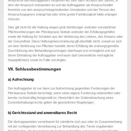
Ansprüche des Auftraggebers verjähren ein Jahr nach Schluss des Jahres, in
dem der Anspruch entstanden ist und der Auftraggeber als Anspruchsteller
Kenntnis von den anspruchsbegründenden Umständen und der Person des
Anspruchsgegners erlangt hat oder ohne grobe Fahrlässigkeit hätte erlangen
müssen.
Dies gilt nicht für die Haftung wegen grob fahrlässiger und/oder vorsätzlicher
Pflichtverletzungen der Pferdepraxis Nottuln und/oder der Erfüllungsgehilfen
sowie die Haftung für Schäden aus der Verletzung des Lebens, des Körpers oder
der Gesundheit. Diese Haftungsbeschränkung gilt ebenfalls nicht, soweit es sich
um eine Verletzung von Pflichten handelt, deren Erfüllung die ordnungsgemäße
Durchführung des Behandlungsvertrages überhaupt erst ermöglicht und auf
deren Einhaltung der Auftraggeber vertrauen darf (wesentliche vertragliche
Hauptpflichten) sowie im Falle von Arglist.
VII. Schlussbestimmungen
a) Aufrechnung
Der Auftraggeber ist nur dann zur Aufrechnung gegenüber Forderungen der
Pferdepraxis Nottuln berechtigt, wenn seine eigene Forderung unbestritten oder
bereits rechtskräftig festgestellt ist. Hinsichtlich der Geltendmachung eines
Zurückbehaltungsrechts gelten die gesetzlichen Regelungen.
b) Gerichtsstand und anwendbares Recht
Die Vertragsparteien vereinbaren für sämtliche sich aus oder im Zusammenhang
mit der vorliegenden Vereinbarung zur Behandlung des Tieres ergebenden
Streitigkeiten, die Anwendung deutschen materiellen und prozessualen Rechts