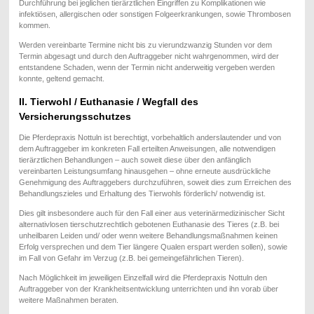
Durchführung bei jeglichen tierärztlichen Eingriffen zu Komplikationen wie
infektiösen, allergischen oder sonstigen Folgeerkrankungen, sowie Thrombosen
kommen.
Werden vereinbarte Termine nicht bis zu vierundzwanzig Stunden vor dem
Termin abgesagt und durch den Auftraggeber nicht wahrgenommen, wird der
entstandene Schaden, wenn der Termin nicht anderweitig vergeben werden
konnte, geltend gemacht.
II. Tierwohl / Euthanasie / Wegfall des
Versicherungsschutzes
Die Pferdepraxis Nottuln ist berechtigt, vorbehaltlich anderslautender und von
dem Auftraggeber im konkreten Fall erteilten Anweisungen, alle notwendigen
tierärztlichen Behandlungen – auch soweit diese über den anfänglich
vereinbarten Leistungsumfang hinausgehen – ohne erneute ausdrückliche
Genehmigung des Auftraggebers durchzuführen, soweit dies zum Erreichen des
Behandlungszieles und Erhaltung des Tierwohls förderlich/ notwendig ist.
Dies gilt insbesondere auch für den Fall einer aus veterinärmedizinischer Sicht
alternativlosen tierschutzrechtlich gebotenen Euthanasie des Tieres (z.B. bei
unheilbaren Leiden und/ oder wenn weitere Behandlungsmaßnahmen keinen
Erfolg versprechen und dem Tier längere Qualen erspart werden sollen), sowie
im Fall von Gefahr im Verzug (z.B. bei gemeingefährlichen Tieren).
Nach Möglichkeit im jeweiligen Einzelfall wird die Pferdepraxis Nottuln den
Auftraggeber von der Krankheitsentwicklung unterrichten und ihn vorab über
weitere Maßnahmen beraten.