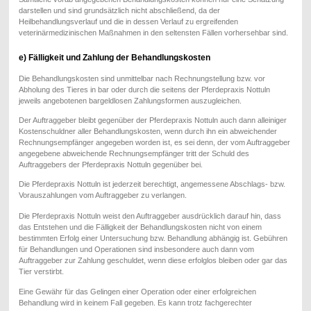
darstellen und sind grundsätzlich nicht abschließend, da der
Heilbehandlungsverlauf und die in dessen Verlauf zu ergreifenden
veterinärmedizinischen Maßnahmen in den seltensten Fällen vorhersehbar sind.
e) Fälligkeit und Zahlung der Behandlungskosten
Die Behandlungskosten sind unmittelbar nach Rechnungstellung bzw. vor
Abholung des Tieres in bar oder durch die seitens der Pferdepraxis Nottuln
jeweils angebotenen bargeldlosen Zahlungsformen auszugleichen.
Der Auftraggeber bleibt gegenüber der Pferdepraxis Nottuln auch dann alleiniger
Kostenschuldner aller Behandlungskosten, wenn durch ihn ein abweichender
Rechnungsempfänger angegeben worden ist, es sei denn, der vom Auftraggeber
angegebene abweichende Rechnungsempfänger tritt der Schuld des
Auftraggebers der Pferdepraxis Nottuln gegenüber bei.
Die Pferdepraxis Nottuln ist jederzeit berechtigt, angemessene Abschlags- bzw.
Vorauszahlungen vom Auftraggeber zu verlangen.
Die Pferdepraxis Nottuln weist den Auftraggeber ausdrücklich darauf hin, dass
das Entstehen und die Fälligkeit der Behandlungskosten nicht von einem
bestimmten Erfolg einer Untersuchung bzw. Behandlung abhängig ist. Gebühren
für Behandlungen und Operationen sind insbesondere auch dann vom
Auftraggeber zur Zahlung geschuldet, wenn diese erfolglos bleiben oder gar das
Tier verstirbt.
Eine Gewähr für das Gelingen einer Operation oder einer erfolgreichen
Behandlung wird in keinem Fall gegeben. Es kann trotz fachgerechter