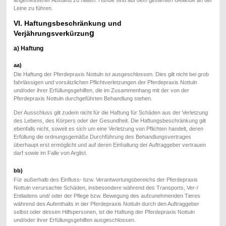
Leine zu führen.
VI. Haftungsbeschränkung und
g
Verjährungsverkürzun
a) Haftung
aa)
Die Haftung der Pferdepraxis Nottuln ist ausgeschlossen. Dies gilt nicht bei grob
fahrlässigen und vorsätzlichen Pflichtverletzungen der Pferdepraxis Nottuln
und/oder ihrer Erfüllungsgehilfen, die im Zusammenhang mit der von der
Pferdepraxis Nottuln durchgeführten Behandlung stehen.
Der Ausschluss gilt zudem nicht für die Haftung für Schäden aus der Verletzung
des Lebens, des Körpers oder der Gesundheit. Die Haftungsbeschränkung gilt
ebenfalls nicht, soweit es sich um eine Verletzung von Pflichten handelt, deren
Erfüllung die ordnungsgemäße Durchführung des Behandlungsvertrages
überhaupt erst ermöglicht und auf deren Einhaltung der Auftraggeber vertrauen
darf sowie im Falle von Arglist.
bb)
Für außerhalb des Einfluss- bzw. Verantwortungsbereichs der Pferdepraxis
Nottuln verursachte Schäden, insbesondere während des Transports, Ver-/
Entladens und/ oder der Pflege bzw. Bewegung des aufzunehmenden Tieres
während des Aufenthalts in der Pferdepraxis Nottuln durch den Auftraggeber
selbst oder dessen Hilfspersonen, ist die Haftung der Pferdepraxis Nottuln
und/oder ihrer Erfüllungsgehilfen ausgeschlossen.