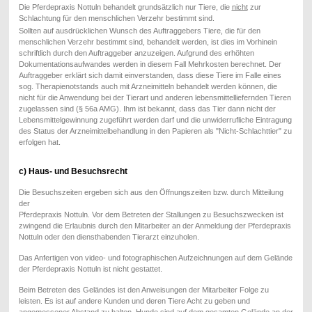
Die Pferdepraxis Nottuln behandelt grundsätzlich nur Tiere, die
nicht
zur
Schlachtung für den menschlichen Verzehr bestimmt sind.
Sollten auf ausdrücklichen Wunsch des Auftraggebers Tiere, die für den
menschlichen Verzehr bestimmt sind, behandelt werden, ist dies im Vorhinein
schriftlich durch den Auftraggeber anzuzeigen. Aufgrund des erhöhten
Dokumentationsaufwandes werden in diesem Fall Mehrkosten berechnet. Der
Auftraggeber erklärt sich damit einverstanden, dass diese Tiere im Falle eines
sog. Therapienotstands auch mit Arzneimitteln behandelt werden können, die
nicht für die Anwendung bei der Tierart und anderen lebensmittelliefernden Tieren
zugelassen sind (§ 56a AMG). Ihm ist bekannt, dass das Tier dann nicht der
Lebensmittelgewinnung zugeführt werden darf und die unwiderrufliche Eintragung
des Status der Arzneimittelbehandlung in den Papieren als "Nicht-Schlachttier" zu
erfolgen hat.
c) Haus- und Besuchsrecht
Die Besuchszeiten ergeben sich aus den Öffnungszeiten bzw. durch Mitteilung
der
Pferdepraxis Nottuln. Vor dem Betreten der Stallungen zu Besuchszwecken ist
zwingend die Erlaubnis durch den Mitarbeiter an der Anmeldung der Pferdepraxis
Nottuln oder den diensthabenden Tierarzt einzuholen.
Das Anfertigen von video- und fotographischen Aufzeichnungen auf dem Gelände
der Pferdepraxis Nottuln ist nicht gestattet.
Beim Betreten des Geländes ist den Anweisungen der Mitarbeiter Folge zu
leisten. Es ist auf andere Kunden und deren Tiere Acht zu geben und
angemessener Abstand zu halten. Hunde sind auf dem gesamten Gelände an der