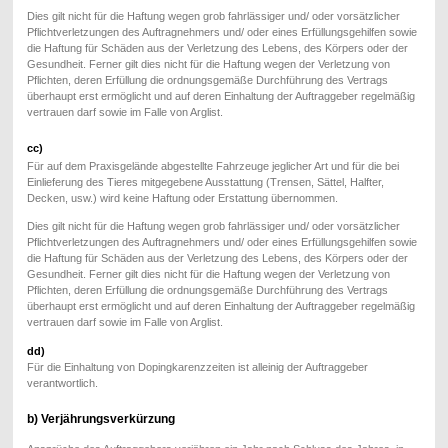
Dies gilt nicht für die Haftung wegen grob fahrlässiger und/ oder vorsätzlicher
Pflichtverletzungen des Auftragnehmers und/ oder eines Erfüllungsgehilfen sowie
die Haftung für Schäden aus der Verletzung des Lebens, des Körpers oder der
Gesundheit. Ferner gilt dies nicht für die Haftung wegen der Verletzung von
Pflichten, deren Erfüllung die ordnungsgemäße Durchführung des Vertrags
überhaupt erst ermöglicht und auf deren Einhaltung der Auftraggeber regelmäßig
vertrauen darf sowie im Falle von Arglist.
cc)
Für auf dem Praxisgelände abgestellte Fahrzeuge jeglicher Art und für die bei
Einlieferung des Tieres mitgegebene Ausstattung (Trensen, Sättel, Halfter,
Decken, usw.) wird keine Haftung oder Erstattung übernommen.
Dies gilt nicht für die Haftung wegen grob fahrlässiger und/ oder vorsätzlicher
Pflichtverletzungen des Auftragnehmers und/ oder eines Erfüllungsgehilfen sowie
die Haftung für Schäden aus der Verletzung des Lebens, des Körpers oder der
Gesundheit. Ferner gilt dies nicht für die Haftung wegen der Verletzung von
Pflichten, deren Erfüllung die ordnungsgemäße Durchführung des Vertrags
überhaupt erst ermöglicht und auf deren Einhaltung der Auftraggeber regelmäßig
vertrauen darf sowie im Falle von Arglist.
dd)
Für die Einhaltung von Dopingkarenzzeiten ist alleinig der Auftraggeber
verantwortlich.
b) Verjährungsverkürzung