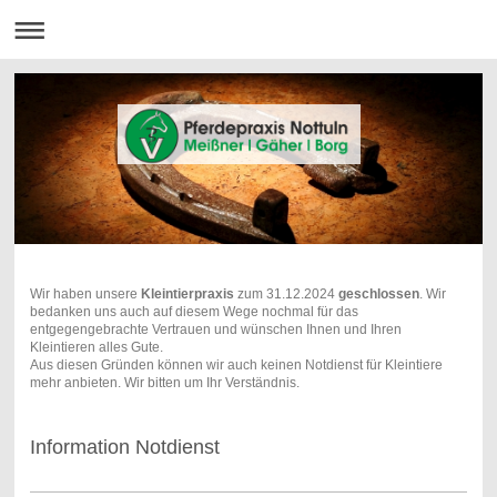
Wir haben unsere
Kleintierpraxis
zum 31.12.2024
geschlossen
. Wir
bedanken uns auch auf diesem Wege nochmal für das
entgegengebrachte Vertrauen und wünschen Ihnen und Ihren
Kleintieren alles Gute.
Aus diesen Gründen können wir auch keinen Notdienst für Kleintiere
mehr anbieten. Wir bitten um Ihr Verständnis.
Information Notdienst